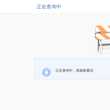
正在查询中
正在查询中，请刷新重试